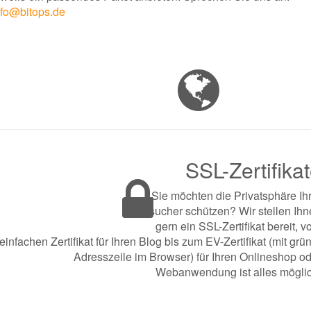
nfo@bitops.de
SSL-Zertifika
Sie möchten die Privatsphäre Ih
Besucher schützen? Wir stellen Ih
gern ein SSL-Zertifikat bereit, 
einfachen Zertifikat für Ihren Blog bis zum EV-Zertifikat (mit grü
Adresszeile im Browser) für Ihren Onlineshop o
Webanwendung ist alles möglic