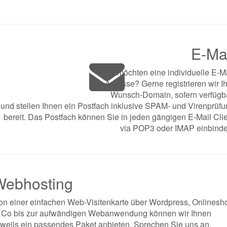
E-Ma
Sie möchten eine individuelle E-M
Adresse? Gerne registrieren wir I
Wunsch-Domain, sofern verfügba
und stellen Ihnen ein Postfach inklusive SPAM- und Virenprüf
bereit. Das Postfach können Sie in jeden gängigen E-Mail Cli
via POP3 oder IMAP einbinde
Webhosting
on einer einfachen Web-Visitenkarte über Wordpress, Onlinesh
 Co bis zur aufwändigen Webanwendung können wir Ihnen
eweils ein passendes Paket anbieten. Sprechen Sie uns an.